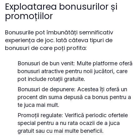
Exploatarea bonusurilor și
promoțiilor
Bonusurile pot îmbunătăți semnificativ
experiența de joc. Iată câteva tipuri de
bonusuri de care poți profita:
Bonusuri de bun venit:
Multe platforme oferă
bonusuri atractive pentru noii jucători, care
pot include rotații gratuite.
Bonusuri de depunere:
Acestea îți oferă un
procent din suma depusă ca bonus pentru a
te juca mai mult.
Promoții regulate:
Verifică periodic ofertele
special pentru a nu rata ocazii de a juca
gratuit sau cu mai multe beneficii.