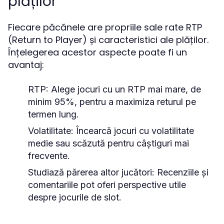
plăților
Fiecare păcănele are propriile sale rate RTP
(Return to Player) și caracteristici ale plăților.
Înțelegerea acestor aspecte poate fi un
avantaj:
RTP:
Alege jocuri cu un RTP mai mare, de
minim 95%, pentru a maximiza returul pe
termen lung.
Volatilitate:
Încearcă jocuri cu volatilitate
medie sau scăzută pentru câștiguri mai
frecvente.
Studiază părerea altor jucători:
Recenziile și
comentariile pot oferi perspective utile
despre jocurile de slot.