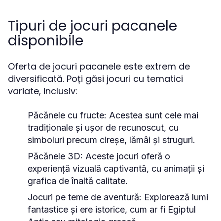
Tipuri de jocuri pacanele
disponibile
Oferta de jocuri pacanele este extrem de
diversificată. Poți găsi jocuri cu tematici
variate, inclusiv:
Păcănele cu fructe:
Acestea sunt cele mai
tradiționale și ușor de recunoscut, cu
simboluri precum cireșe, lămâi și struguri.
Păcănele 3D:
Aceste jocuri oferă o
experiență vizuală captivantă, cu animații și
grafica de înaltă calitate.
Jocuri pe teme de aventură:
Explorează lumi
fantastice și ere istorice, cum ar fi Egiptul