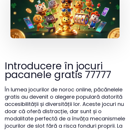
Introducere în jocuri
pacanele gratis 77777
În lumea jocurilor de noroc online, păcănelele
gratis au devenit o alegere populară datorită
accesibilității și diversității lor. Aceste jocuri nu
doar că oferă distracție, dar sunt și o
modalitate perfectă de a învăța mecanismele
jocurilor de slot fără a risca fonduri proprii. La