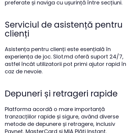
preferate și naviga cu ușurință între secțiuni.
Serviciul de asistență pentru
clienți
Asistența pentru clienți este esențială în
experiența de joc. Slot.md oferă suport 24/7,
astfel încât utilizatorii pot primi ajutor rapid în
caz de nevoie.
Depuneri și retrageri rapide
Platforma acordă o mare importanță
tranzacțiilor rapide și sigure, având diverse
metode de depunere și retragere, inclusiv
Paynet, MasterCard și MIA Plăți Instant.