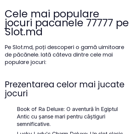
Cele mai populare
jocuri pacanele 77777 pe
Slot.md
Pe Slot.md, poți descoperi o gamă uimitoare
de păcănele. Iată câteva dintre cele mai
populare jocuri:
Prezentarea celor mai jucate
jocuri
Book of Ra Deluxe:
O aventură în Egiptul
Antic cu șanse mari pentru câștiguri
semnificative.
Lucky Lady's Charm Deluxe:
Un slot clasic