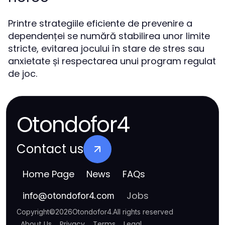
Printre strategiile eficiente de prevenire a
dependenței se numără stabilirea unor limite
stricte, evitarea jocului în stare de stres sau
anxietate și respectarea unui program regulat
de joc.
Otondofor4
Contact us
Home Page
News
FAQs
Jobs
info
@
otondofor4.com
Copyright
©
2026
Otondofor4
.
All rights reserved
About Us
Privacy
Terms
Legal