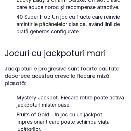
care aduce noroc și recompense atractive.
40 Super Hot:
Un joc cu fructe care reînvie
amintirile păcănelelor clasice, având linii de
plată generos configurate.
Jocuri cu jackpoturi mari
Jackpoturile progresive sunt foarte căutate
deoarece acestea cresc la fiecare miză
plasată:
Mystery Jackpot:
Fiecare rotire poate activa
jackpoturi misterioase.
Fruits of Gold:
Un joc cu un jackpot
impresionant care poate schimba viața
jucătorilor.