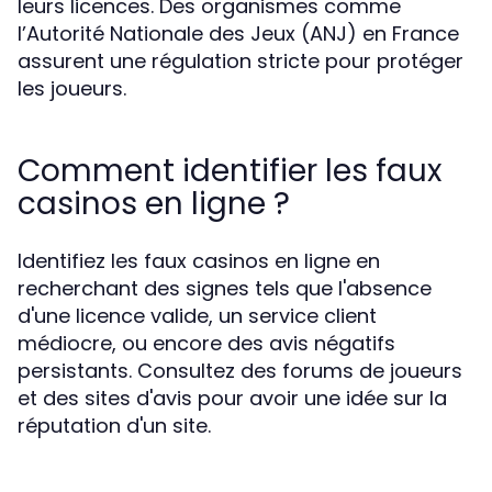
leurs licences. Des organismes comme
l’Autorité Nationale des Jeux (ANJ) en France
assurent une régulation stricte pour protéger
les joueurs.
Comment identifier les faux
casinos en ligne ?
Identifiez les faux casinos en ligne en
recherchant des signes tels que l'absence
d'une licence valide, un service client
médiocre, ou encore des avis négatifs
persistants. Consultez des forums de joueurs
et des sites d'avis pour avoir une idée sur la
réputation d'un site.