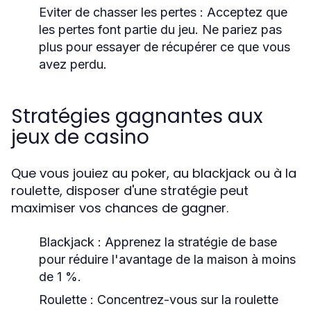
Eviter de chasser les pertes :
Acceptez que
les pertes font partie du jeu. Ne pariez pas
plus pour essayer de récupérer ce que vous
avez perdu.
Stratégies gagnantes aux
jeux de casino
Que vous jouiez au poker, au blackjack ou à la
roulette, disposer d'une stratégie peut
maximiser vos chances de gagner.
Blackjack :
Apprenez la stratégie de base
pour réduire l'avantage de la maison à moins
de 1 %.
Roulette :
Concentrez-vous sur la roulette