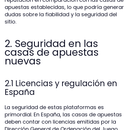
apuestas establecidas, lo que podría generar
dudas sobre la fiabilidad y la seguridad del
sitio.
2. Seguridad en las
casas de apuestas
nuevas
2.1 Licencias y regulación en
España
La seguridad de estas plataformas es
primordial. En España, las casas de apuestas
deben contar con licencias emitidas por la
Dirección General de Ordenación del Juego