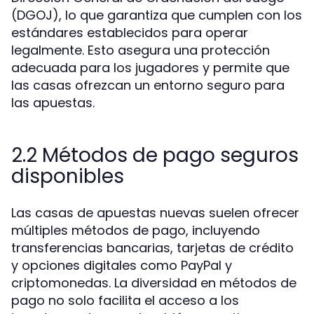
(DGOJ), lo que garantiza que cumplen con los
estándares establecidos para operar
legalmente. Esto asegura una protección
adecuada para los jugadores y permite que
las casas ofrezcan un entorno seguro para
las apuestas.
2.2 Métodos de pago seguros
disponibles
Las casas de apuestas nuevas suelen ofrecer
múltiples métodos de pago, incluyendo
transferencias bancarias, tarjetas de crédito
y opciones digitales como PayPal y
criptomonedas. La diversidad en métodos de
pago no solo facilita el acceso a los