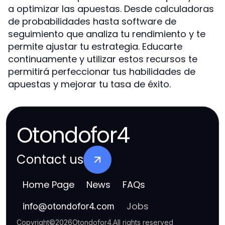
a optimizar las apuestas. Desde calculadoras
de probabilidades hasta software de
seguimiento que analiza tu rendimiento y te
permite ajustar tu estrategia. Educarte
continuamente y utilizar estos recursos te
permitirá perfeccionar tus habilidades de
apuestas y mejorar tu tasa de éxito.
Otondofor4
Contact us
Home Page
News
FAQs
Jobs
info
@
otondofor4.com
Copyright
©
2026
Otondofor4
.
All rights reserved