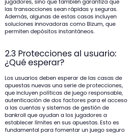
jugadores, sino que también garantiza que
las transacciones sean rápidas y seguras.
Además, algunas de estas casas incluyen
soluciones innovadoras como Bizum, que
permiten depósitos instantáneos.
2.3 Protecciones al usuario:
¿Qué esperar?
Los usuarios deben esperar de las casas de
apuestas nuevas una serie de protecciones,
que incluyen políticas de juego responsable,
autenticación de dos factores para el acceso
a las cuentas y sistemas de gestión de
bankroll que ayudan a los jugadores a
establecer límites en sus apuestas. Esto es
fundamental para fomentar un juego seguro