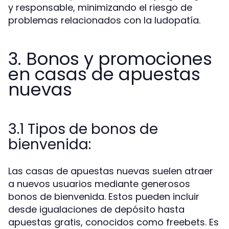
y responsable, minimizando el riesgo de
problemas relacionados con la ludopatía.
3. Bonos y promociones
en casas de apuestas
nuevas
3.1 Tipos de bonos de
bienvenida:
Las casas de apuestas nuevas suelen atraer
a nuevos usuarios mediante generosos
bonos de bienvenida. Estos pueden incluir
desde igualaciones de depósito hasta
apuestas gratis, conocidos como freebets. Es