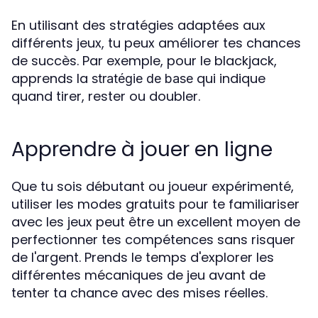
En utilisant des stratégies adaptées aux
différents jeux, tu peux améliorer tes chances
de succès. Par exemple, pour le blackjack,
apprends la
qui indique
stratégie de base
quand tirer, rester ou doubler.
Apprendre à jouer en ligne
Que tu sois débutant ou joueur expérimenté,
utiliser les modes gratuits pour te familiariser
avec les jeux peut être un excellent moyen de
perfectionner tes compétences sans risquer
de l'argent. Prends le temps d'explorer les
différentes mécaniques de jeu avant de
tenter ta chance avec des mises réelles.