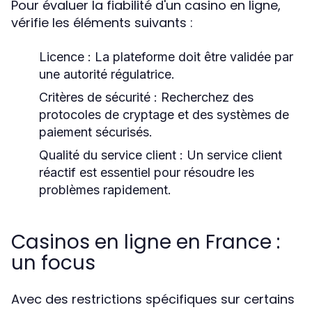
Pour évaluer la fiabilité d'un casino en ligne,
vérifie les éléments suivants :
Licence :
La plateforme doit être validée par
une autorité régulatrice.
Critères de sécurité :
Recherchez des
protocoles de cryptage et des systèmes de
paiement sécurisés.
Qualité du service client :
Un service client
réactif est essentiel pour résoudre les
problèmes rapidement.
Casinos en ligne en France :
un focus
Avec des restrictions spécifiques sur certains