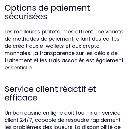
Options de paiement
sécurisées
Les meilleures plateformes offrent une variété
de méthodes de paiement, allant des cartes
de crédit aux e-wallets et aux crypto-
monnaies. La transparence sur les délais de
traitement et les frais associés est également
essentielle.
Service client réactif et
efficace
Un bon casino en ligne doit fournir un service
client 24/7, capable de résoudre rapidement
les problèmes des joueurs. La disponibilité de