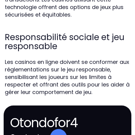
technologie offrent des options de jeux plus
sécurisées et équitables.
Responsabilité sociale et jeu
responsable
Les casinos en ligne doivent se conformer aux
réglementations sur le jeu responsable,
sensibilisant les joueurs sur les limites à
respecter et offrant des outils pour les aider à
gérer leur comportement de jeu.
Otondofor4