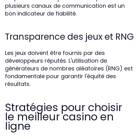
plusieurs canaux de communication est un
bon indicateur de fiabilité.
Transparence des jeux et RNG
Les jeux doivent être fournis par des
développeurs réputés. L'utilisation de
générateurs de nombres aléatoires (RNG) est
fondamentale pour garantir l'équité des
résultats.
Stratégies pour choisir
le meilleur casino en
ligne