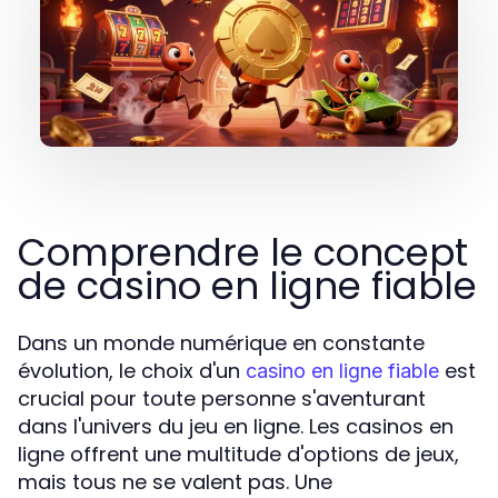
Comprendre le concept
de casino en ligne fiable
Dans un monde numérique en constante
évolution, le choix d'un
est
casino en ligne fiable
crucial pour toute personne s'aventurant
dans l'univers du jeu en ligne. Les casinos en
ligne offrent une multitude d'options de jeux,
mais tous ne se valent pas. Une