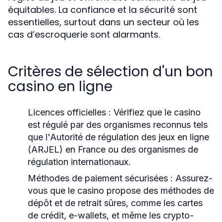
équitables. La confiance et la sécurité sont
essentielles, surtout dans un secteur où les
cas d’escroquerie sont alarmants.
Critères de sélection d'un bon
casino en ligne
Licences officielles :
Vérifiez que le casino
est régulé par des organismes reconnus tels
que l'Autorité de régulation des jeux en ligne
(ARJEL) en France ou des organismes de
régulation internationaux.
Méthodes de paiement sécurisées :
Assurez-
vous que le casino propose des méthodes de
dépôt et de retrait sûres, comme les cartes
de crédit, e-wallets, et même les crypto-