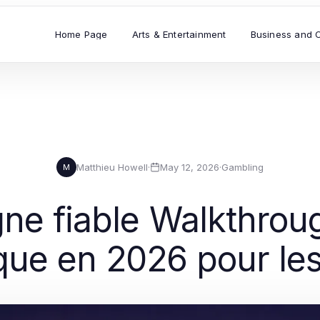
Home Page
Arts & Entertainment
Business and 
Matthieu Howell
·
May 12, 2026
·
Gambling
M
gne fiable Walkthrou
que en 2026 pour le