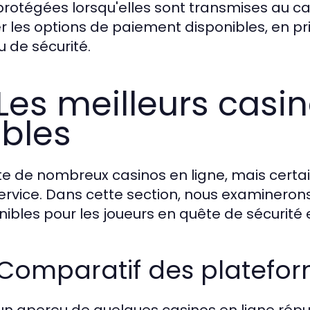
protégées lorsqu'elles sont transmises au ca
er les options de paiement disponibles, en pri
u de sécurité.
 Les meilleurs casi
ables
ste de nombreux casinos en ligne, mais certain
service. Dans cette section, nous examineron
nibles pour les joueurs en quête de sécurité e
 Comparatif des platefo