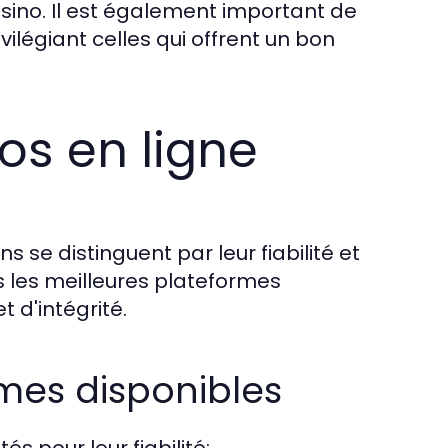
sino. Il est également important de
vilégiant celles qui offrent un bon
nos en ligne
s se distinguent par leur fiabilité et
s les meilleures plateformes
t d'intégrité.
rmes disponibles