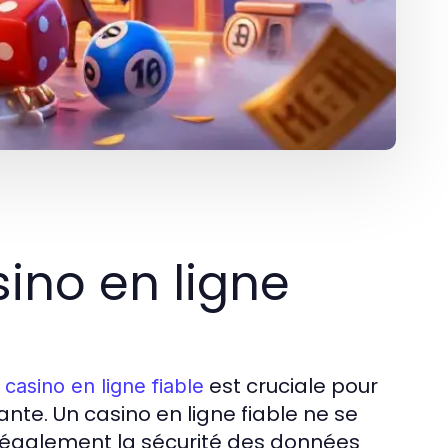
sino en ligne
n
est cruciale pour
casino en ligne fiable
nte. Un casino en ligne fiable ne se
ure également la sécurité des données