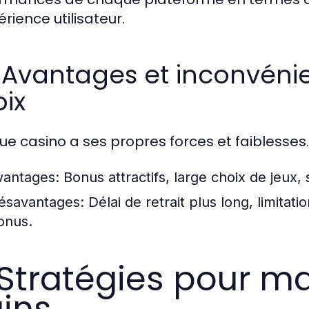
rience utilisateur.
 Avantages et inconvénie
ix
e casino a ses propres forces et faiblesses
vantages:
Bonus attractifs, large choix de jeux, s
ésavantages:
Délai de retrait plus long, limitat
onus.
 Stratégies pour m
ins