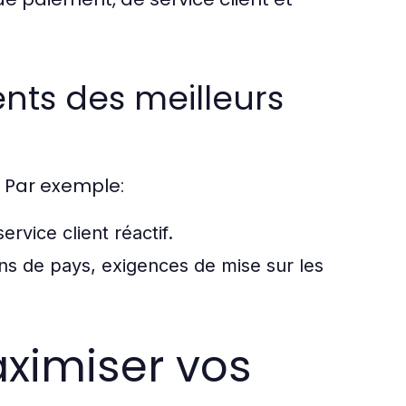
nts des meilleurs
. Par exemple:
ervice client réactif.
ions de pays, exigences de mise sur les
aximiser vos