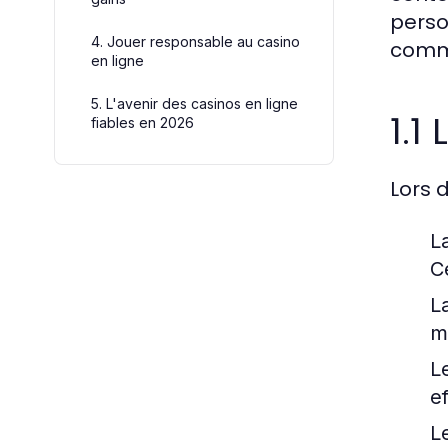
perso
4. Jouer responsable au casino
comme
en ligne
5. L'avenir des casinos en ligne
1.1
fiables en 2026
Lors 
L
C
L
m
L
e
L