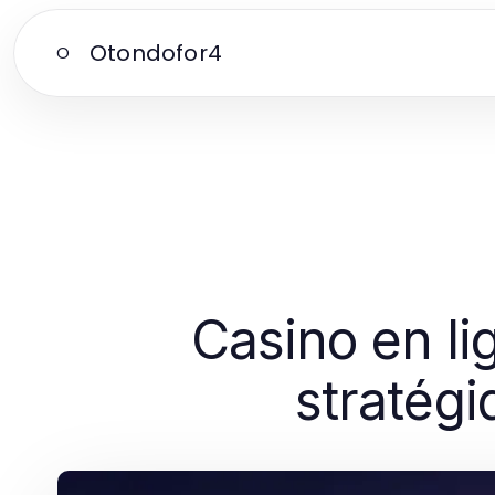
Otondofor4
O
Casino en li
stratégi