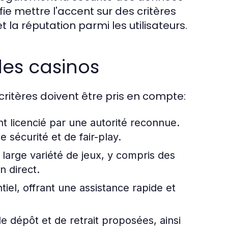
fie mettre l'accent sur des critères
 la réputation parmi les utilisateurs.
 des casinos
 critères doivent être pris en compte:
 licencié par une autorité reconnue.
e sécurité et de fair-play.
large variété de jeux, y compris des
n direct.
iel, offrant une assistance rapide et
de dépôt et de retrait proposées, ainsi