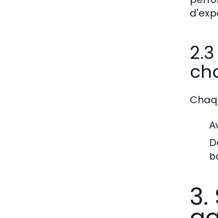
d'expé
2.3
cho
Chaqu
A
D
b
3.
ga