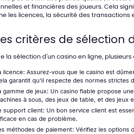
nnelles et financières des joueurs. Cela signi
 les licences, la sécurité des transactions et
 Les critères de sélection
de la sélection d'un casino en ligne, plusieurs
a licence:
Assurez-vous que le casino est dûment
ela garantit qu'il respecte des normes strictes d
a gamme de jeux:
Un casino fiable propose une 
achines à sous, des jeux de table, et des jeux e
e support client:
Un bon service client est essent
fficace en cas de problème.
es méthodes de paiement:
Vérifiez les options 