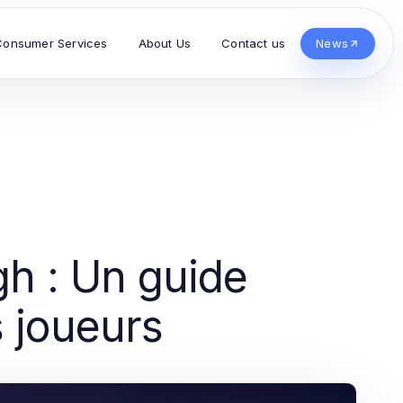
Consumer Services
About Us
Contact us
News
gh : Un guide
s joueurs