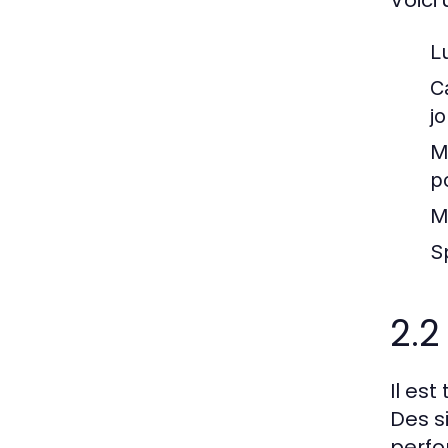
Voici
L
Ca
j
M
p
M
S
2.2
Il est
Des s
perfo