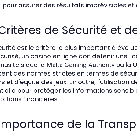
 pour assurer des résultats imprévisibles et 
 Critères de Sécurité et d
curité est le critère le plus important à éval
écurisé, un casino en ligne doit détenir une 
nus tels que la
ou la
Malta Gaming Authority
U
ent des normes strictes en termes de sécur
s et d'équité des jeux. En outre, l'utilisatio
tielle pour protéger les informations sensible
actions financières.
 Importance de la Trans