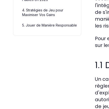
l'inté
4. Stratégies de Jeu pour
de s'i
Maximiser Vos Gains
maniè
les r
5. Jouer de Manière Responsable
Pour 
sur l
1.1
Un ca
règle
d'exp
autor
de je