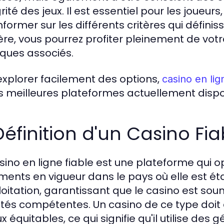
grité des jeux. Il est essentiel pour les joueur
nformer sur les différents critères qui défini
re, vous pourrez profiter pleinement de votr
isques associés.
explorer facilement des options,
casino en lig
es meilleures plateformes actuellement dispo
 Définition d'un Casino Fia
sino en ligne fiable est une plateforme qui 
ments en vigueur dans le pays où elle est étab
loitation, garantissant que le casino est sou
ités compétentes. Un casino de ce type doit 
ux équitables, ce qui signifie qu'il utilise d