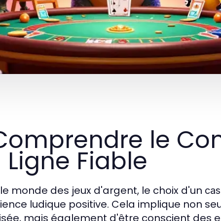
 Comprendre le Co
 Ligne Fiable
le monde des jeux d'argent, le choix d'un
cas
ience ludique positive. Cela implique non s
isée, mais également d'être conscient des en