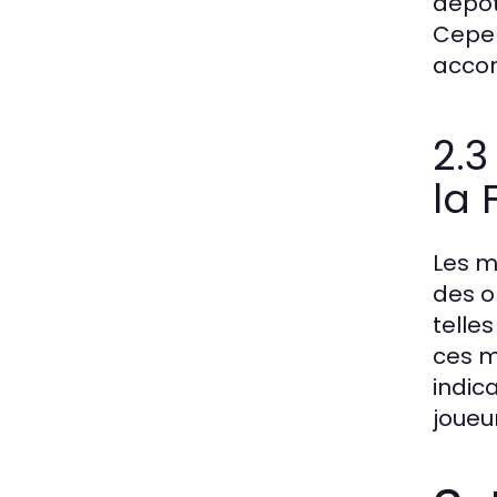
dépôt
Cepen
accom
2.
la 
Les m
des o
telle
ces m
indica
joueu