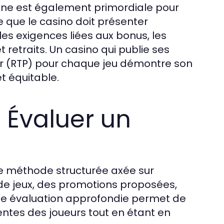
gne est également primordiale pour
e que le casino doit présenter
es exigences liées aux bonus, les
t retraits. Un casino qui publie ses
our (RTP) pour chaque jeu démontre son
t équitable.
 Évaluer un
une méthode structurée axée sur
e de jeux, des promotions proposées,
Une évaluation approfondie permet de
entes des joueurs tout en étant en