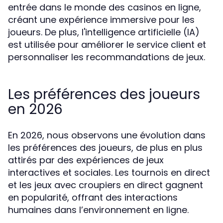
entrée dans le monde des casinos en ligne,
créant une expérience immersive pour les
joueurs. De plus, l'intelligence artificielle (IA)
est utilisée pour améliorer le service client et
personnaliser les recommandations de jeux.
Les préférences des joueurs
en 2026
En 2026, nous observons une évolution dans
les préférences des joueurs, de plus en plus
attirés par des expériences de jeux
interactives et sociales. Les tournois en direct
et les jeux avec croupiers en direct gagnent
en popularité, offrant des interactions
humaines dans l’environnement en ligne.