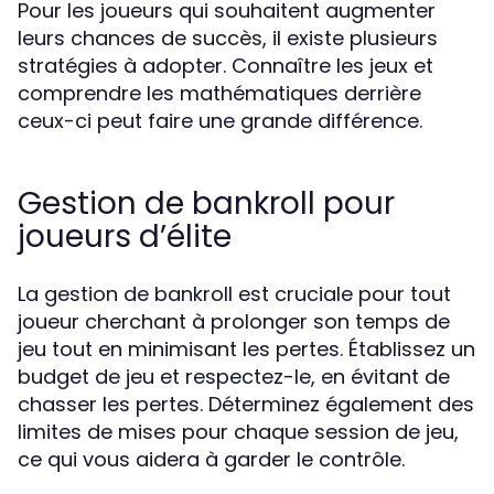
Pour les joueurs qui souhaitent augmenter
leurs chances de succès, il existe plusieurs
stratégies à adopter. Connaître les jeux et
comprendre les mathématiques derrière
ceux-ci peut faire une grande différence.
Gestion de bankroll pour
joueurs d’élite
La gestion de bankroll est cruciale pour tout
joueur cherchant à prolonger son temps de
jeu tout en minimisant les pertes. Établissez un
budget de jeu et respectez-le, en évitant de
chasser les pertes. Déterminez également des
limites de mises pour chaque session de jeu,
ce qui vous aidera à garder le contrôle.