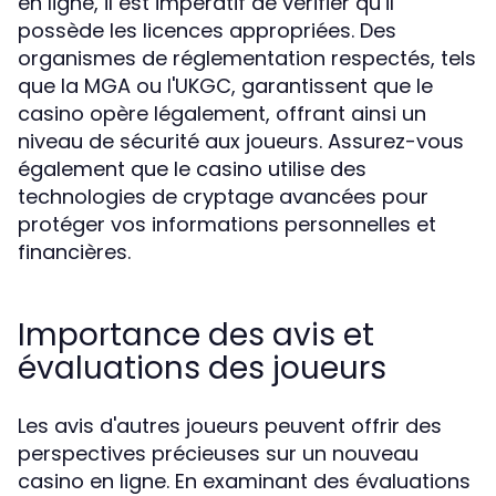
en ligne, il est impératif de vérifier qu’il
possède les licences appropriées. Des
organismes de réglementation respectés, tels
que la MGA ou l'UKGC, garantissent que le
casino opère légalement, offrant ainsi un
niveau de sécurité aux joueurs. Assurez-vous
également que le casino utilise des
technologies de cryptage avancées pour
protéger vos informations personnelles et
financières.
Importance des avis et
évaluations des joueurs
Les avis d'autres joueurs peuvent offrir des
perspectives précieuses sur un nouveau
casino en ligne. En examinant des évaluations