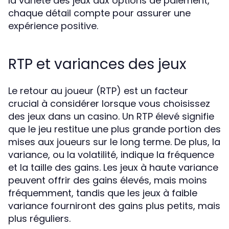
la variété des jeux aux options de paiement,
chaque détail compte pour assurer une
expérience positive.
RTP et variances des jeux
Le retour au joueur (RTP) est un facteur
crucial à considérer lorsque vous choisissez
des jeux dans un casino. Un RTP élevé signifie
que le jeu restitue une plus grande portion des
mises aux joueurs sur le long terme. De plus, la
variance, ou la volatilité, indique la fréquence
et la taille des gains. Les jeux à haute variance
peuvent offrir des gains élevés, mais moins
fréquemment, tandis que les jeux à faible
variance fourniront des gains plus petits, mais
plus réguliers.