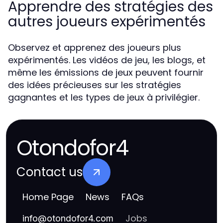
Apprendre des stratégies des
autres joueurs expérimentés
Observez et apprenez des joueurs plus
expérimentés. Les vidéos de jeu, les blogs, et
même les émissions de jeux peuvent fournir
des idées précieuses sur les stratégies
gagnantes et les types de jeux à privilégier.
Otondofor4
Contact us
Home Page
News
FAQs
Jobs
info
@
otondofor4.com