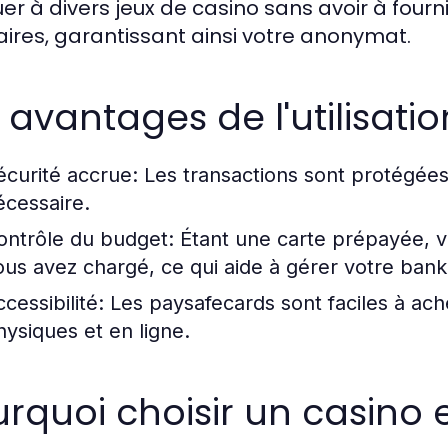
uer à divers jeux de casino sans avoir à four
ires, garantissant ainsi votre anonymat.
 avantages de l'utilisat
écurité accrue
: Les transactions sont protégées
écessaire.
ontrôle du budget
: Étant une carte prépayée,
ous avez chargé, ce qui aide à gérer votre bankr
cessibilité
: Les paysafecards sont faciles à a
hysiques et en ligne.
rquoi choisir un casino 