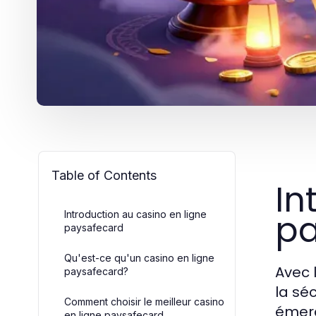
Table of Contents
In
pa
Introduction au casino en ligne
paysafecard
Qu'est-ce qu'un casino en ligne
Avec 
paysafecard?
la sé
Comment choisir le meilleur casino
émerg
en ligne paysafecard