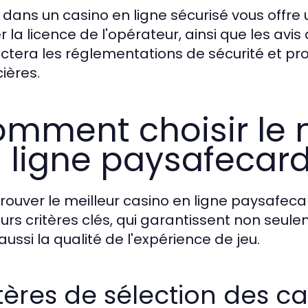
dans un casino en ligne sécurisé vous offre une
er la licence de l'opérateur, ainsi que les avi
ctera les réglementations de sécurité et p
ières.
mment choisir le m
 ligne paysafecar
trouver le meilleur casino en ligne paysafeca
eurs critères clés, qui garantissent non seule
aussi la qualité de l'expérience de jeu.
tères de sélection des c