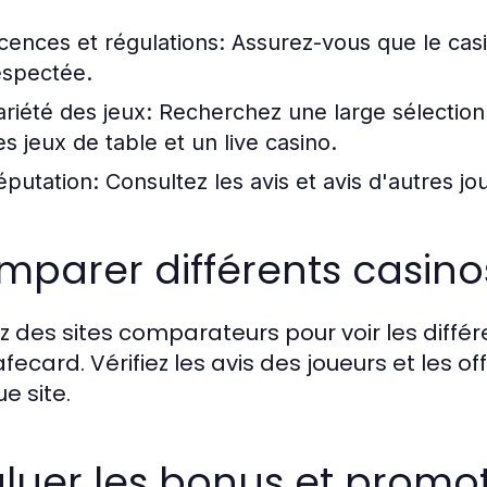
icences et régulations
: Assurez-vous que le casi
espectée.
ariété des jeux
: Recherchez une large sélection
es jeux de table et un live casino.
éputation
: Consultez les avis et avis d'autres jo
parer différents casino
sez des sites comparateurs pour voir les diff
fecard. Vérifiez les avis des joueurs et les o
e site.
luer les bonus et promo