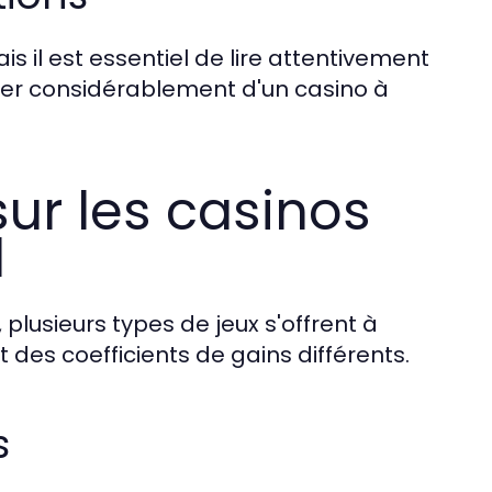
s il est essentiel de lire attentivement
rier considérablement d'un casino à
sur les casinos
d
 plusieurs types de jeux s'offrent à
des coefficients de gains différents.
s