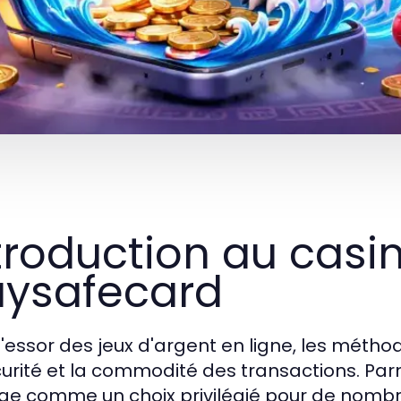
troduction au casin
ysafecard
l'essor des jeux d'argent en ligne, les méth
curité et la commodité des transactions. Parm
e comme un choix privilégié pour de nombr