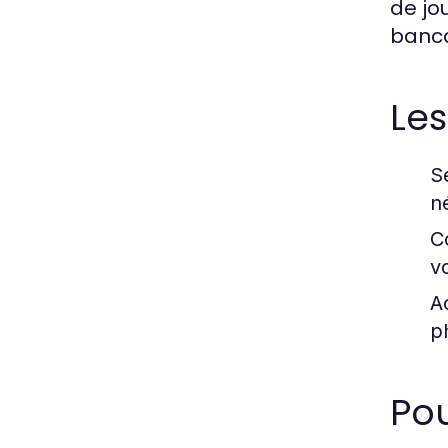
de jo
banca
Les
S
n
C
v
Ac
p
Pou