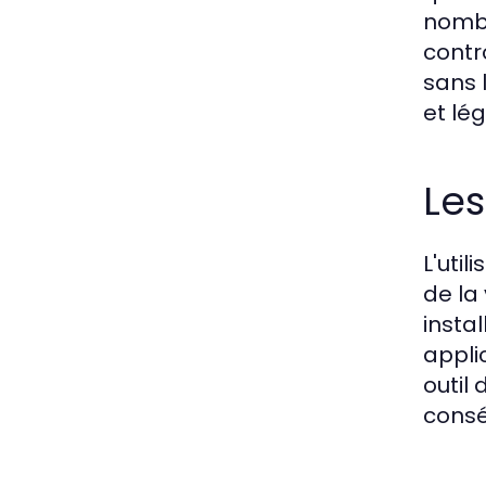
nombr
contr
sans 
et lég
Les
L'uti
de la
insta
appli
outil
consé