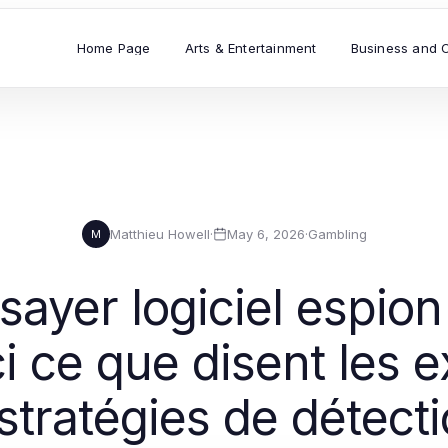
Home Page
Arts & Entertainment
Business and 
Matthieu Howell
·
May 6, 2026
·
Gambling
M
sayer logiciel espio
i ce que disent les e
 stratégies de détect