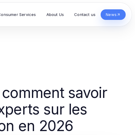
Consumer Services
About Us
Contact us
News
n comment savoir
xperts sur les
ion en 2026