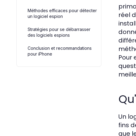
primo
Méthodes efficaces pour détecter
réel 
un logiciel espion
insta
Stratégies pour se débarrasser
donné
des logiciels espions
diffé
métho
Conclusion et recommandations
pour iPhone
Pour 
quest
meill
Qu'
Un lo
fins 
que l