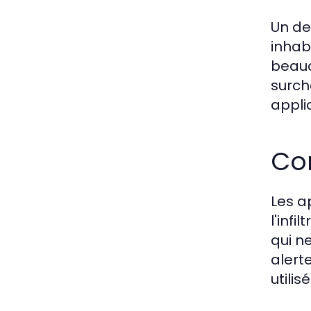
Un de
inhab
beauc
surch
appli
Co
Les a
l'infi
qui n
alert
utili