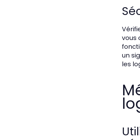
Séc
Vérif
vous 
fonct
un si
les l
Mé
lo
Uti