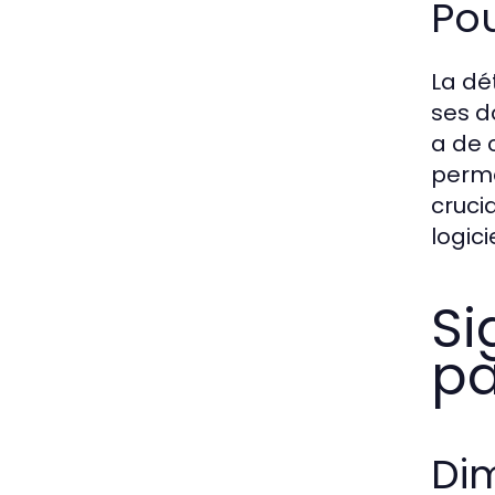
Pou
La dé
ses d
a de 
perme
cruci
logici
Si
pa
Dim