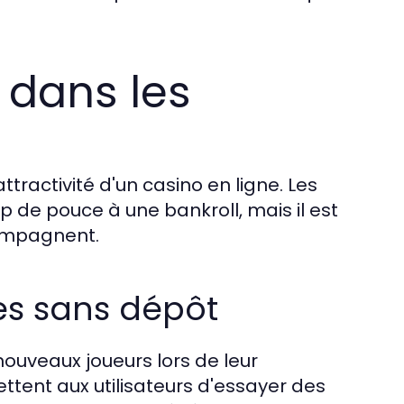
 dans les
ttractivité d'un casino en ligne. Les
p de pouce à une bankroll, mais il est
compagnent.
es sans dépôt
ouveaux joueurs lors de leur
ettent aux utilisateurs d'essayer des