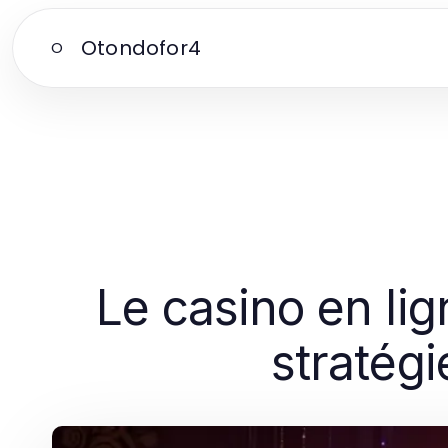
Otondofor4
O
Le casino en li
stratég