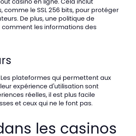
tout casino en ligne. Cela inclut
s, comme le SSL 256 bits, pour protéger
teurs. De plus, une politique de
ant comment les informations des
urs
e. Les plateformes qui permettent aux
eur expérience d'utilisation sont
ences réelles, il est plus facile
sses et ceux qui ne le font pas.
dans les casinos