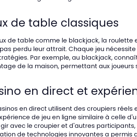
x de table classiques
eux de table comme le blackjack, la roulette 
 pas perdu leur attrait. Chaque jeu nécessite
tratégies. Par exemple, au blackjack, connaî
ntage de la maison, permettant aux joueurs 
ino en direct et expéri
sinos en direct utilisent des croupiers réels 
xpérience de jeu en ligne similaire à celle d
agir avec le croupier et d'autres participants
lisation de technologies innovantes a permis 