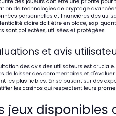
urité des joueurs doit être une priorité pour 
lisation de technologies de cryptage avancée
onnées personnelles et financières des utilisa
dentialité claire doit être en place, expliqu
rs sont collectées, utilisées et protégées.
luations et avis utilisate
ltation des avis des utilisateurs est crucial
rs de laisser des commentaires et d'évaluer l
t les plus fiables. En se basant sur des expéri
ntifier les casinos qui respectent leurs prome
s jeux disponibles 