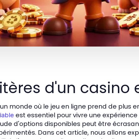
itères d'un casino 
un monde où le jeu en ligne prend de plus en
est essentiel pour vivre une expérience 
fiable
tude d'options disponibles peut être écrasante
périmentés. Dans cet article, nous allons expl