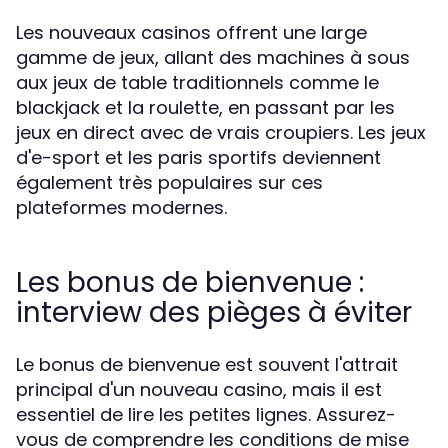
Les nouveaux casinos offrent une large
gamme de jeux, allant des machines à sous
aux jeux de table traditionnels comme le
blackjack et la roulette, en passant par les
jeux en direct avec de vrais croupiers. Les jeux
d'e-sport et les paris sportifs deviennent
également très populaires sur ces
plateformes modernes.
Les bonus de bienvenue :
interview des pièges à éviter
Le bonus de bienvenue est souvent l'attrait
principal d'un nouveau casino, mais il est
essentiel de lire les petites lignes. Assurez-
vous de comprendre les conditions de mise