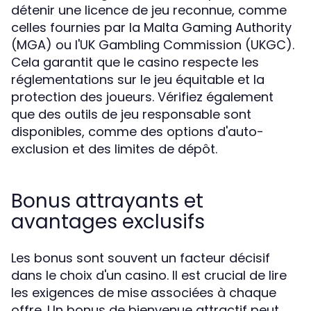
détenir une licence de jeu reconnue, comme
celles fournies par la Malta Gaming Authority
(MGA) ou l'UK Gambling Commission (UKGC).
Cela garantit que le casino respecte les
réglementations sur le jeu équitable et la
protection des joueurs. Vérifiez également
que des outils de jeu responsable sont
disponibles, comme des options d'auto-
exclusion et des limites de dépôt.
Bonus attrayants et
avantages exclusifs
Les bonus sont souvent un facteur décisif
dans le choix d'un casino. Il est crucial de lire
les exigences de mise associées à chaque
offre. Un bonus de bienvenue attractif peut