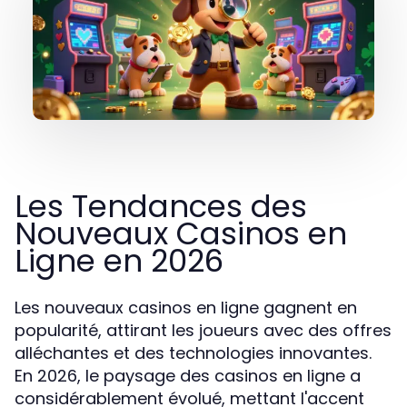
Les Tendances des
Nouveaux Casinos en
Ligne en 2026
Les nouveaux casinos en ligne gagnent en
popularité, attirant les joueurs avec des offres
alléchantes et des technologies innovantes.
En 2026, le paysage des casinos en ligne a
considérablement évolué, mettant l'accent