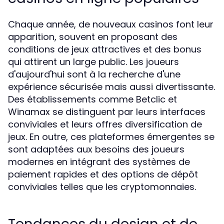
Chaque année, de nouveaux casinos font leur
apparition, souvent en proposant des
conditions de jeux attractives et des bonus
qui attirent un large public. Les joueurs
d'aujourd'hui sont à la recherche d'une
expérience sécurisée mais aussi divertissante.
Des établissements comme Betclic et
Winamax se distinguent par leurs interfaces
conviviales et leurs offres diversification de
jeux. En outre, ces plateformes émergentes se
sont adaptées aux besoins des joueurs
modernes en intégrant des systèmes de
paiement rapides et des options de dépôt
conviviales telles que les cryptomonnaies.