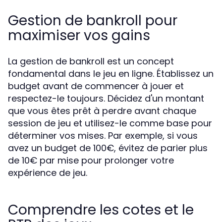
Gestion de bankroll pour
maximiser vos gains
La gestion de bankroll est un concept
fondamental dans le jeu en ligne. Établissez un
budget avant de commencer à jouer et
respectez-le toujours. Décidez d'un montant
que vous êtes prêt à perdre avant chaque
session de jeu et utilisez-le comme base pour
déterminer vos mises. Par exemple, si vous
avez un budget de 100€, évitez de parier plus
de 10€ par mise pour prolonger votre
expérience de jeu.
Comprendre les cotes et le