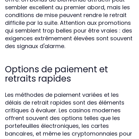
sembler excellent au premier abord, mais les
conditions de mise peuvent rendre le retrait
difficile par la suite. Attention aux promotions
qui semblent trop belles pour être vraies : des
exigences extrêmement élevées sont souvent
des signaux d'alarme.
Options de paiement et
retraits rapides
Les méthodes de paiement variées et les
délais de retrait rapides sont des éléments
critiques à évaluer. Les casinos modernes
offrent souvent des options telles que les
portefeuilles électroniques, les cartes
bancaires, et même les cryptomonnaies pour