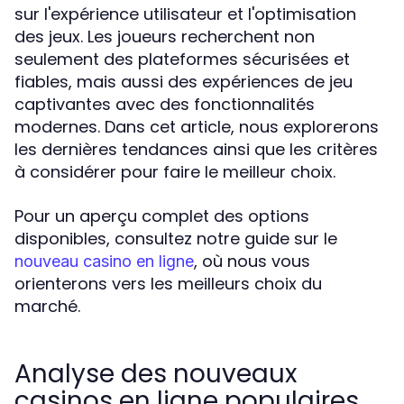
sur l'expérience utilisateur et l'optimisation
des jeux. Les joueurs recherchent non
seulement des plateformes sécurisées et
fiables, mais aussi des expériences de jeu
captivantes avec des fonctionnalités
modernes. Dans cet article, nous explorerons
les dernières tendances ainsi que les critères
à considérer pour faire le meilleur choix.
Pour un aperçu complet des options
disponibles, consultez notre guide sur le
, où nous vous
nouveau casino en ligne
orienterons vers les meilleurs choix du
marché.
Analyse des nouveaux
casinos en ligne populaires