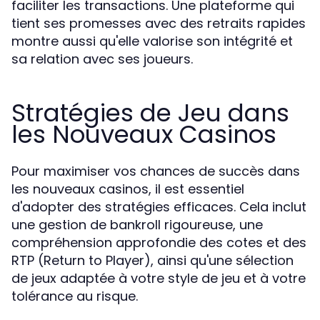
faciliter les transactions. Une plateforme qui
tient ses promesses avec des retraits rapides
montre aussi qu'elle valorise son intégrité et
sa relation avec ses joueurs.
Stratégies de Jeu dans
les Nouveaux Casinos
Pour maximiser vos chances de succès dans
les nouveaux casinos, il est essentiel
d'adopter des stratégies efficaces. Cela inclut
une gestion de bankroll rigoureuse, une
compréhension approfondie des cotes et des
RTP (Return to Player), ainsi qu'une sélection
de jeux adaptée à votre style de jeu et à votre
tolérance au risque.