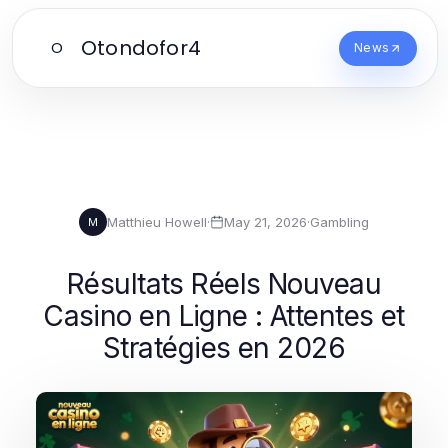
Otondofor4
O
News
Matthieu Howell
·
May 21, 2026
·
Gambling
M
Résultats Réels Nouveau
Casino en Ligne : Attentes et
Stratégies en 2026