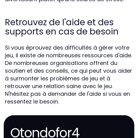
Retrouvez de l'aide et des
supports en cas de besoin
Si vous éprouvez des difficultés à gérer votre
jeu, il existe de nombreuses ressources d'aide.
De nombreuses organisations offrent du
soutien et des conseils, ce qui peut vous aider
à surmonter les problèmes de jeu et à
retrouver une relation saine avec le jeu.
N'hésitez pas à demander de l'aide si vous en
ressentez le besoin.
Otondofor4