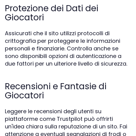
Protezione dei Dati dei
Giocatori
Assicurati che il sito utilizzi protocolli di
crittografia per proteggere le informazioni
personali e finanziarie. Controlla anche se
sono disponibili opzioni di autenticazione a
due fattori per un ulteriore livello di sicurezza.
Recensioni e Fantasie di
Giocatori
Leggere le recensioni degli utenti su
piattaforme come Trustpilot può offrirti
un'idea chiara sulla reputazione di un sito. Fai
attenzione a eventuali segnalazioni di frodi o