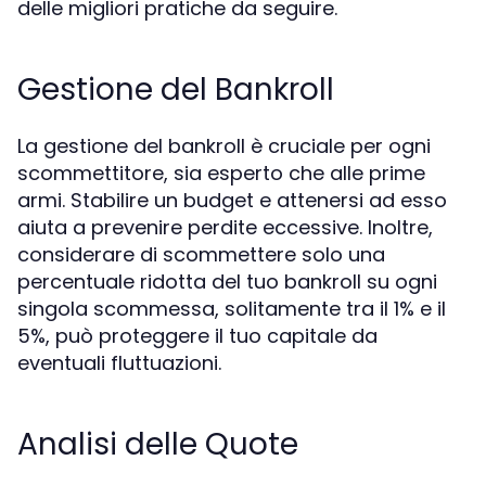
delle migliori pratiche da seguire.
Gestione del Bankroll
La gestione del bankroll è cruciale per ogni
scommettitore, sia esperto che alle prime
armi. Stabilire un budget e attenersi ad esso
aiuta a prevenire perdite eccessive. Inoltre,
considerare di scommettere solo una
percentuale ridotta del tuo bankroll su ogni
singola scommessa, solitamente tra il 1% e il
5%, può proteggere il tuo capitale da
eventuali fluttuazioni.
Analisi delle Quote