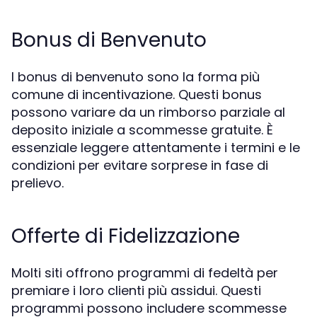
Bonus di Benvenuto
I bonus di benvenuto sono la forma più
comune di incentivazione. Questi bonus
possono variare da un rimborso parziale al
deposito iniziale a scommesse gratuite. È
essenziale leggere attentamente i termini e le
condizioni per evitare sorprese in fase di
prelievo.
Offerte di Fidelizzazione
Molti siti offrono programmi di fedeltà per
premiare i loro clienti più assidui. Questi
programmi possono includere scommesse