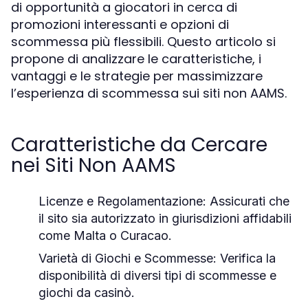
di opportunità a giocatori in cerca di
promozioni interessanti e opzioni di
scommessa più flessibili. Questo articolo si
propone di analizzare le caratteristiche, i
vantaggi e le strategie per massimizzare
l’esperienza di scommessa sui siti non AAMS.
Caratteristiche da Cercare
nei Siti Non AAMS
Licenze e Regolamentazione:
Assicurati che
il sito sia autorizzato in giurisdizioni affidabili
come Malta o Curacao.
Varietà di Giochi e Scommesse:
Verifica la
disponibilità di diversi tipi di scommesse e
giochi da casinò.