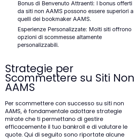
Bonus di Benvenuto Attraenti:
I bonus offerti
da siti non AAMS possono essere superiori a
quelli dei bookmaker AAMS.
Esperienze Personalizzate:
Molti siti offrono
opzioni di scommesse altamente
personalizzabili.
Strategie per
Scommettere su Siti Non
AAMS
Per scommettere con successo su siti non
AAMS, è fondamentale adottare strategie
mirate che ti permettano di gestire
efficacemente il tuo bankroll e di valutare le
quote. Qui di seguito sono riportate alcune