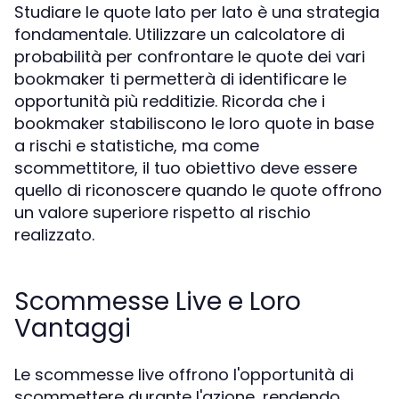
Studiare le quote lato per lato è una strategia
fondamentale. Utilizzare un calcolatore di
probabilità per confrontare le quote dei vari
bookmaker ti permetterà di identificare le
opportunità più redditizie. Ricorda che i
bookmaker stabiliscono le loro quote in base
a rischi e statistiche, ma come
scommettitore, il tuo obiettivo deve essere
quello di riconoscere quando le quote offrono
un valore superiore rispetto al rischio
realizzato.
Scommesse Live e Loro
Vantaggi
Le scommesse live offrono l'opportunità di
scommettere durante l'azione, rendendo