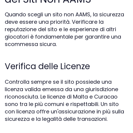
Quando scegli un sito non AAMS, la sicurezza
deve essere una priorità. Verificare la
reputazione del sito e le esperienze di altri
giocatori è fondamentale per garantire una
scommessa sicura.
Verifica delle Licenze
Controlla sempre se il sito possiede una
licenza valida emessa da una giurisdizione
riconosciuta. Le licenze di Malta e Curacao
sono tra le più comuni e rispettabili. Un sito
con licenza offre un'assicurazione in più sulla
sicurezza e la legalità delle transazioni.