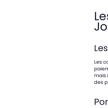
Le
Jo
Les
Les c
paiem
mais i
des p
Por