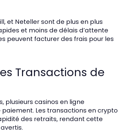
l, et Neteller sont de plus en plus
apides et moins de délais d’attente
s peuvent facturer des frais pour les
des Transactions de
 plusieurs casinos en ligne
aiement. Les transactions en crypto
idité des retraits, rendant cette
avertis.