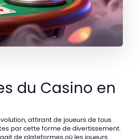
es du Casino en
olution, attirant de joueurs de tous
fertes par cette forme de divertissement.
 s’agit de plateformes où les joueurs