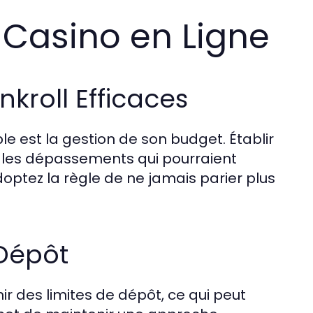
 Casino en Ligne
kroll Efficaces
le est la gestion de son budget. Établir
r les dépassements qui pourraient
optez la règle de ne jamais parier plus
 Dépôt
ir des limites de dépôt, ce qui peut