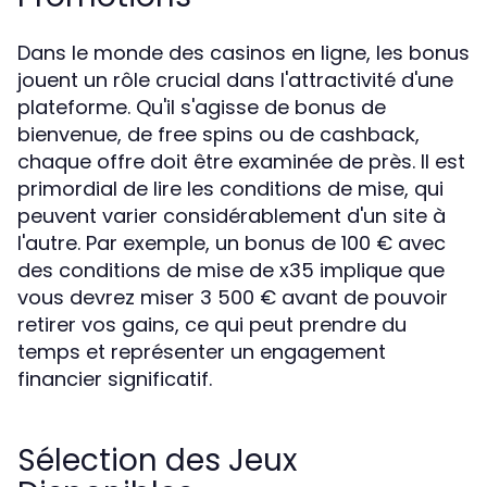
Dans le monde des casinos en ligne, les bonus
jouent un rôle crucial dans l'attractivité d'une
plateforme. Qu'il s'agisse de bonus de
bienvenue, de free spins ou de cashback,
chaque offre doit être examinée de près. Il est
primordial de lire les conditions de mise, qui
peuvent varier considérablement d'un site à
l'autre. Par exemple, un bonus de 100 € avec
des conditions de mise de x35 implique que
vous devrez miser 3 500 € avant de pouvoir
retirer vos gains, ce qui peut prendre du
temps et représenter un engagement
financier significatif.
Sélection des Jeux