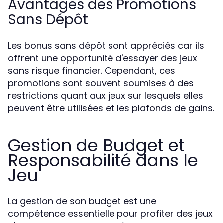
Avantages des Promotions
Sans Dépôt
Les bonus sans dépôt sont appréciés car ils
offrent une opportunité d'essayer des jeux
sans risque financier. Cependant, ces
promotions sont souvent soumises à des
restrictions quant aux jeux sur lesquels elles
peuvent être utilisées et les plafonds de gains.
Gestion de Budget et
Responsabilité dans le
Jeu
La gestion de son budget est une
compétence essentielle pour profiter des jeux