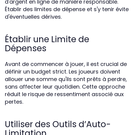
d'argent en ligne de manière responsable.
Établir des limites de dépense et s'y tenir évite
d'éventuelles dérives.
Établir une Limite de
Dépenses
Avant de commencer à jouer, il est crucial de
définir un budget strict. Les joueurs doivent
allouer une somme qu'ils sont prêts à perdre,
sans affecter leur quotidien. Cette approche
réduit le risque de ressentiment associé aux
pertes.
Utiliser des Outils d’Auto-
Limitation