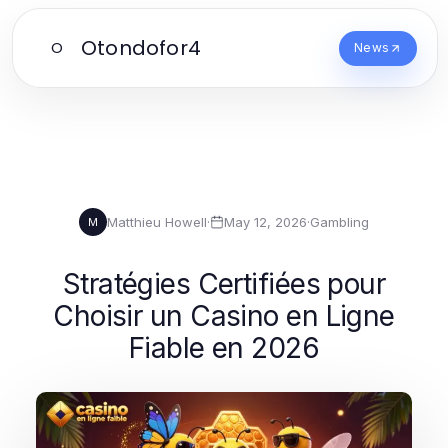
Otondofor4
O
News
Matthieu Howell
·
May 12, 2026
·
Gambling
M
Stratégies Certifiées pour
Choisir un Casino en Ligne
Fiable en 2026