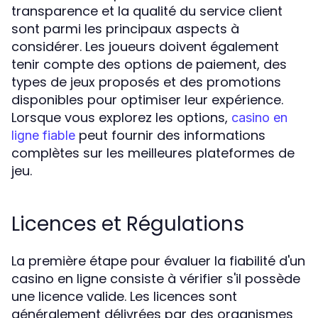
transparence et la qualité du service client
sont parmi les principaux aspects à
considérer. Les joueurs doivent également
tenir compte des options de paiement, des
types de jeux proposés et des promotions
disponibles pour optimiser leur expérience.
Lorsque vous explorez les options,
casino en
peut fournir des informations
ligne fiable
complètes sur les meilleures plateformes de
jeu.
Licences et Régulations
La première étape pour évaluer la fiabilité d'un
casino en ligne consiste à vérifier s'il possède
une licence valide. Les licences sont
généralement délivrées par des organismes