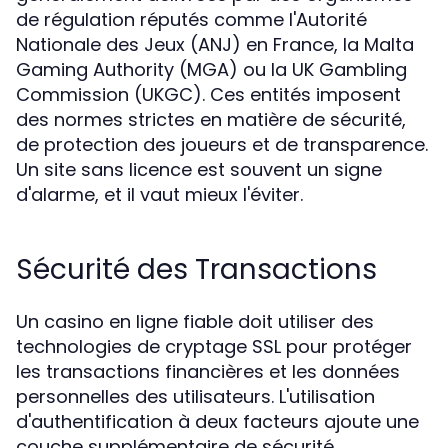
de régulation réputés comme l'Autorité
Nationale des Jeux (ANJ) en France, la Malta
Gaming Authority (MGA) ou la UK Gambling
Commission (UKGC). Ces entités imposent
des normes strictes en matière de sécurité,
de protection des joueurs et de transparence.
Un site sans licence est souvent un signe
d'alarme, et il vaut mieux l'éviter.
Sécurité des Transactions
Un casino en ligne fiable doit utiliser des
technologies de cryptage SSL pour protéger
les transactions financières et les données
personnelles des utilisateurs. L'utilisation
d'authentification à deux facteurs ajoute une
couche supplémentaire de sécurité,